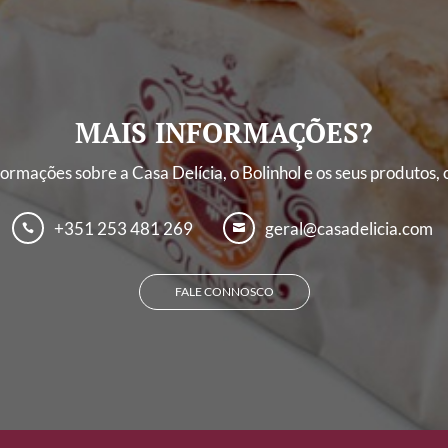
MAIS INFORMAÇÕES?
ormações sobre a Casa Delícia, o Bolinhol e os seus produtos,
+351 253 481 269
geral@casadelicia.com


FALE CONNOSCO