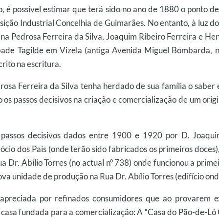
, é possível estimar que terá sido no ano de 1880 o ponto d
ição Industrial Concelhia de Guimarães. No entanto, à luz do 
uina Pedrosa Ferreira da Silva, Joaquim Ribeiro Ferreira e 
de Tagilde em Vizela (antiga Avenida Miguel Bombarda, nº
rito na escritura.
osa Ferreira da Silva tenha herdado de sua família o saber e 
os passos decisivos na criação e comercialização de um orig
 passos decisivos dados entre 1900 e 1920 por D. Joaquin
ócio dos Pais (onde terão sido fabricados os primeiros doces
a Dr. Abílio Torres (no actual nº 738) onde funcionou a prim
a unidade de produção na Rua Dr. Abílio Torres (edifício ond
 apreciada por refinados consumidores que ao provarem e
casa fundada para a comercialização: A “Casa do Pão-de-Ló Cob